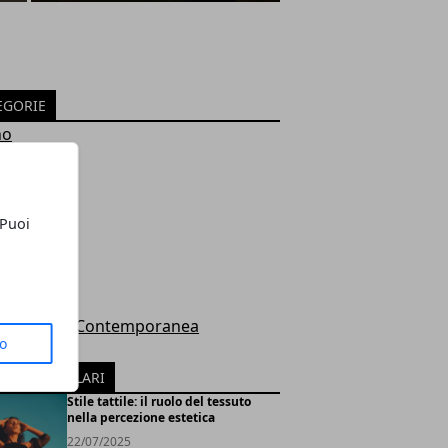
EGORIE
no
ured
i
re
 Puoi
tegorized
a
i
zia
a dell'Arte Contemporanea
to
pa
ICOLI POPOLARI
Stile tattile: il ruolo del tessuto
nella percezione estetica
22/07/2025