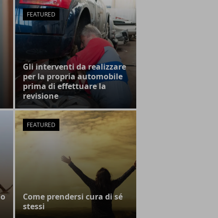
FEATURED
Gli interventi da realizzare
per la propria automobile
prima di effettuare la
revisione
FEATURED
io
Come prendersi cura di sé
stessi