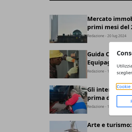
Mercato immobil
primi mesi del 
Redazione
- 20 lug 2024
Cons
Guida Completa 
Equipaggiamen
Utilizzi
Redazione
- 13 giu 2024
sceglie
Cookie 
Gli interventi 
prima di effett
Redazione
- 11 ago 2023
Arte e turismo: