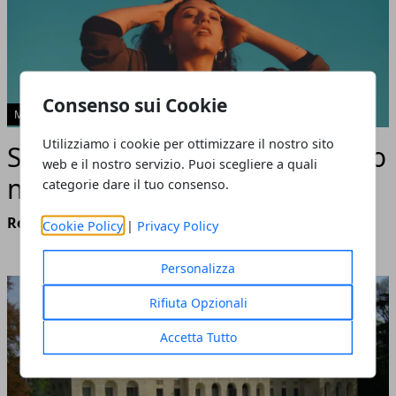
Consenso sui Cookie
MILANO
Utilizziamo i cookie per ottimizzare il nostro sito
Stile tattile: il ruolo del tessuto
web e il nostro servizio. Puoi scegliere a quali
nella percezione estetica
categorie dare il tuo consenso.
Redazione
- luglio 22, 2025
Cookie Policy
|
Privacy Policy
Personalizza
Rifiuta Opzionali
Accetta Tutto