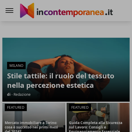
Incontemporeanea.it
Incontemporeanea.it
Articoli in Evidenza
MILANO
Stile tattile: il ruolo del tessuto
nella percezione estetica
di
- Redazione
FEATURED
FEATURED
Mercato immobiliare a Torino:
Guida Completa alla Sicurezza
cosa è successo nei primi mesi
sul Lavoro: Consigli e
del 2024?
Equipaggiamento Essenziale