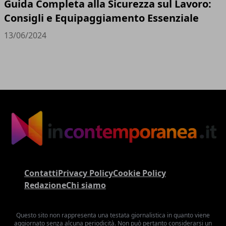
Guida Completa alla Sicurezza sul Lavoro:
Consigli e Equipaggiamento Essenziale
13/06/2024
Contatti
Privacy Policy
Cookie Policy
Redazione
Chi siamo
Questo sito non rappresenta una testata giornalistica in quanto viene
aggiornato senza alcuna periodicità. Non può pertanto considerarsi un