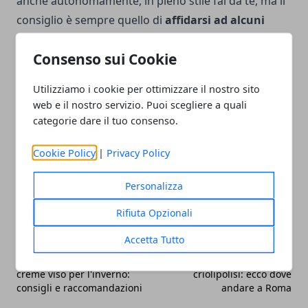
anche autonomamente, in pieno stile fai da te, ma il
consiglio è sempre quello di
affidarsi ad alcuni
professionisti,
come quelli del
Lavaggio Tappezzeria
Consenso sui Cookie
Auto a Roma
, che permetteranno di migliorare
perfettamente le condizioni della propria vettura.
Utilizziamo i cookie per ottimizzare il nostro sito
web e il nostro servizio. Puoi scegliere a quali
categorie dare il tuo consenso.
Cookie Policy
|
Privacy Policy
Facebook
Twitter
Whatsapp
Personalizza
Rifiuta Opzionali
Accetta Tutto
Articolo Precedente
Articolo Successivo
Come scegliere le migliori
Pancia piatta con la
creme viso per l'inverno:
criolipolisi: ecco dove
consigli e raccomandazioni
andare a Roma