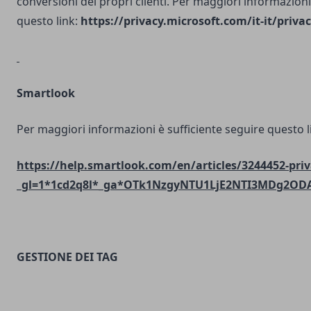
conversioni dei propri clienti. Per maggiori informazioni
questo link:
https://privacy.microsoft.com/it-it/priv
Smartlook
Per maggiori informazioni è sufficiente seguire questo l
https://help.smartlook.com/en/articles/3244452-priv
_gl=1*1cd2q8l*_ga*OTk1NzgyNTU1LjE2NTI3MDg2O
GESTIONE DEI TAG