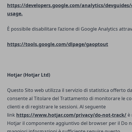
https://developers.google.com/analytics/devguides/c
usage.
È possibile disabilitare l’azione di Google Analytics attrav
https://tools.google.com/dlpage/gaoptout
Hotjar (Hotjar Ltd)
Questo Sito web utilizza il servizio di statistica offerto d
consente al Titolare del Trattamento di monitorare le co
clienti e di registrare le sessioni. Al seguente
link
https://www.hotjar.com/privacy/do-not-track/
è 
Hotjar il componente aggiuntivo del browser per il Do n
maggiori informazioni è sufficiente seguire questo