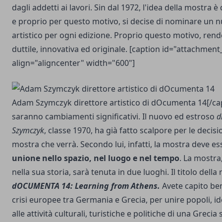
dagli addetti ai lavori. Sin dal 1972, l'idea della mostra 
e proprio per questo motivo, si decise di nominare un n
artistico per ogni edizione. Proprio questo motivo, ren
duttile, innovativa ed originale. [caption id="attachment
align="aligncenter" width="600"]
Adam Szymczyk direttore artistico di dOcumenta 14[/cap
saranno cambiamenti significativi. Il nuovo ed estroso
d
Szymczyk
, classe 1970, ha già fatto scalpore per le decisi
mostra che verrà. Secondo lui, infatti, la mostra deve e
unione nello spazio, nel luogo e nel tempo
. La mostra
nella sua storia, sarà tenuta in due luoghi. Il titolo della 
dOCUMENTA 14: Learning from Athens.
Avete capito ben
crisi europee tra Germania e Grecia, per unire popoli, i
alle attività culturali, turistiche e politiche di una Greci