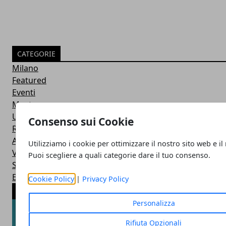
CATEGORIE
Milano
Featured
Eventi
Mostre
Uncategorized
Consenso sui Cookie
Roma
Artisti
Utilizziamo i cookie per ottimizzare il nostro sito web e il
Venezia
Puoi scegliere a quali categorie dare il tuo consenso.
Storia dell'Arte Contemporanea
Europa
Cookie Policy
|
Privacy Policy
ARTICOLI POPOLARI
Personalizza
Rifiuta Opzionali