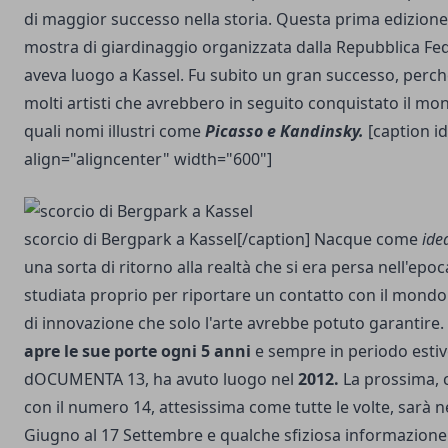
di maggior successo nella storia. Questa prima edizione
mostra di giardinaggio organizzata dalla Repubblica Fe
aveva luogo a Kassel. Fu subito un gran successo, perc
molti artisti che avrebbero in seguito conquistato il mond
quali nomi illustri come
Picasso e Kandinsky.
[caption i
align="aligncenter" width="600"]
scorcio di Bergpark a Kassel[/caption] Nacque come
ide
una sorta di ritorno alla realtà che si era persa nell'epoc
studiata proprio per riportare un contatto con il mondo 
di innovazione che solo l'arte avrebbe potuto garantire
apre le sue porte ogni 5 anni
e sempre in periodo estivo
dOCUMENTA 13, ha avuto luogo nel
2012.
La prossima, 
con il numero 14, attesissima come tutte le volte, sarà n
Giugno al 17 Settembre e qualche sfiziosa informazione è