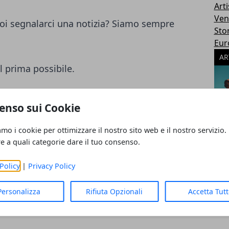
Arti
Ven
i segnalarci una notizia? Siamo sempre
Sto
Eur
AR
l prima possibile.
ampa
enso sui Cookie
 evento da segnalare? Inviaci tutti i
amo i cookie per ottimizzare il nostro sito web e il nostro servizio.
on oggetto "Nome Citta - Segnalazione"
re a quali categorie dare il tuo consenso.
nalazione.
Policy
|
Privacy Policy
antenere il sito sempre aggiornato.
Personalizza
Rifiuta Opzionali
Accetta Tut