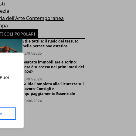
sti
ezia
ria dell'Arte Contemporanea
opa
TICOLI POPOLARI
Stile tattile: il ruolo del tessuto
nella percezione estetica
22/07/2025
Mercato immobiliare a Torino:
cosa è successo nei primi mesi del
2024?
 Puoi
20/07/2024
Guida Completa alla Sicurezza sul
Lavoro: Consigli e
Equipaggiamento Essenziale
13/06/2024
to