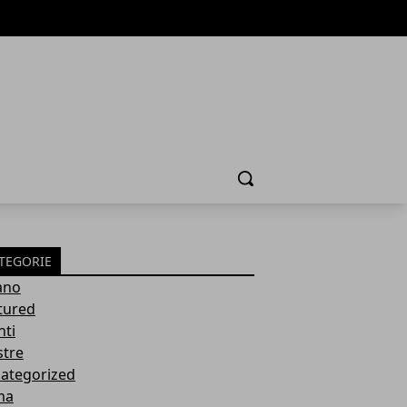
Cerca
TEGORIE
ano
tured
nti
tre
ategorized
ma