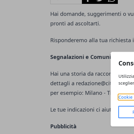
Hai domande, suggerimenti o vuo
pronti ad ascoltarti.
Risponderemo alla tua richiesta i
Segnalazioni e Comunicati st
Cons
Hai una storia da raccontare o un
Utilizzi
dettagli a
redazione@citta365.it
c
sceglie
per esempio: Milano - Titolo Seg
Cookie 
Le tue indicazioni ci aiutano a m
Pubblicità