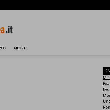
ZED
ARTISTI
CA
Mil
Fea
Eve
Mos
Unc
Ro