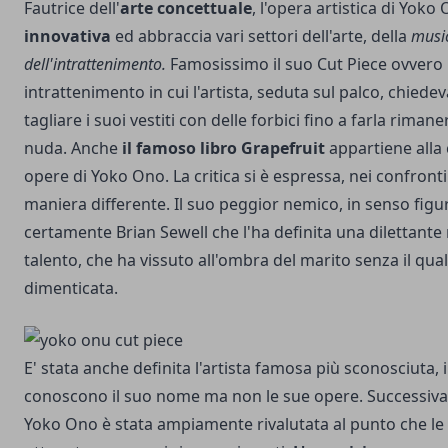
Fautrice dell'
arte concettuale
, l'opera artistica di Yok
innovativa
ed abbraccia vari settori dell'arte, della
music
dell'intrattenimento.
Famosissimo il suo Cut Piece ovver
intrattenimento in cui l'artista, seduta sul palco, chiedev
tagliare i suoi vestiti con delle forbici fino a farla rim
nuda. Anche
il famoso libro Grapefruit
appartiene alla 
opere di Yoko Ono. La critica si è espressa, nei confronti
maniera differente. Il suo peggior nemico, in senso figur
certamente Brian Sewell che l'ha definita una dilettante
talento, che ha vissuto all'ombra del marito senza il qua
dimenticata.
E' stata anche definita l'artista famosa più sconosciuta, 
conoscono il suo nome ma non le sue opere. Successivam
Yoko Ono è stata ampiamente rivalutata al punto che l