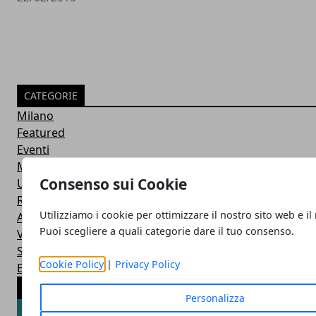
CATEGORIE
Milano
Featured
Eventi
Mostre
Consenso sui Cookie
Uncategorized
Roma
Utilizziamo i cookie per ottimizzare il nostro sito web e il
Artisti
Puoi scegliere a quali categorie dare il tuo consenso.
Venezia
Storia dell'Arte Contemporanea
Cookie Policy
|
Privacy Policy
Europa
ARTICOLI POPOLARI
Personalizza